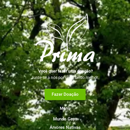
Você quer fazer uma doação?
Junte-se a nós por um mundo melhor.
Fazer Doação
Menu
Mundo Gaya
Árvores Nativas