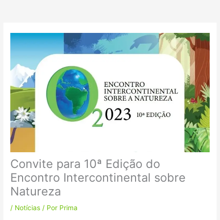
k
a
m
Convite para 10ª Edição do
Encontro Intercontinental sobre
Natureza
/
Notícias
/ Por
Prima