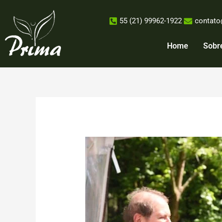
Ir
para
55 (21) 99962-1922
contato
o
conteúdo
Home
Sobr