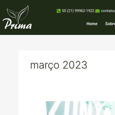
Ir
para
55 (21) 99962-1922
contato
o
conteúdo
Home
Sobr
março 2023
Fórum
Amazônia