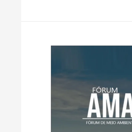
Revista
Fórum
Amazônia
Edição
01