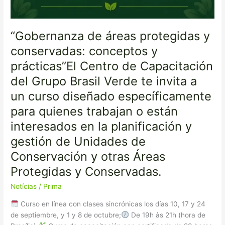
o
están
interesados
“Gobernanza de áreas protegidas y
en
conservadas: conceptos y
la
planificación
prácticas”El Centro de Capacitación
y
del Grupo Brasil Verde te invita a
gestión
un curso diseñado específicamente
de
Unidades
para quienes trabajan o están
de
interesados en la planificación y
Conservación
y
gestión de Unidades de
otras
Conservación y otras Áreas
Áreas
Protegidas y Conservadas.
Protegidas
y
Notícias
/
Prima
Conservadas.
Curso en línea con clases sincrónicas los días 10, 17 y 24
de septiembre, y 1 y 8 de octubre;
De 19h às 21h (hora de