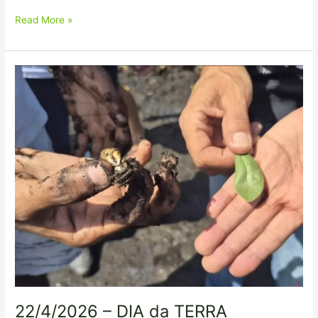
Read More »
22/4/2026
–
DIA
da
TERRA
22/4/2026 – DIA da TERRA