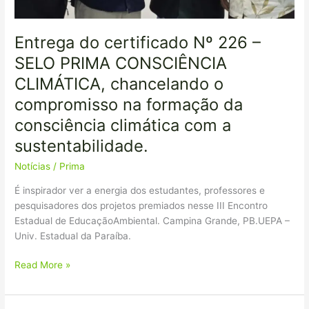
compromisso
na
formação
Entrega do certificado Nº 226 –
da
SELO PRIMA CONSCIÊNCIA
consciência
climática
CLIMÁTICA, chancelando o
com
compromisso na formação da
a
consciência climática com a
sustentabilidade.
sustentabilidade.
Notícias
/
Prima
É inspirador ver a energia dos estudantes, professores e
pesquisadores dos projetos premiados nesse III Encontro
Estadual de EducaçãoAmbiental. Campina Grande, PB.UEPA –
Univ. Estadual da Paraíba.
Read More »