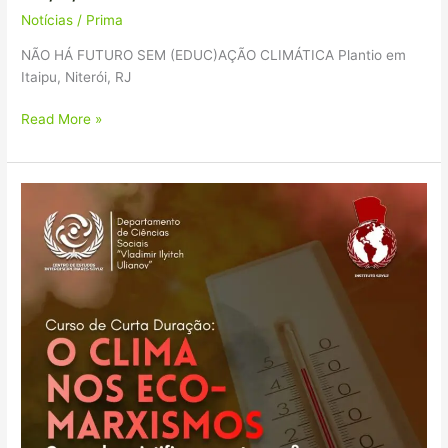
Notícias
/
Prima
NÃO HÁ FUTURO SEM (EDUC)AÇÃO CLIMÁTICA Plantio em
Itaipu, Niterói, RJ
Read More »
O
Clima
nos
Eco-
Marximos