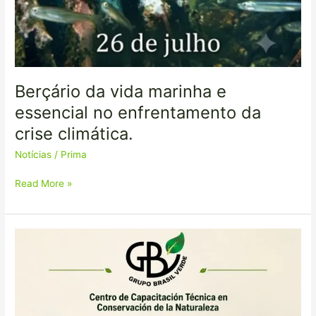
Berçário da vida marinha e
essencial no enfrentamento da
crise climática.
Notícias
/
Prima
Read More »
“Gobernanza
de
áreas
protegidas
y
conservadas: