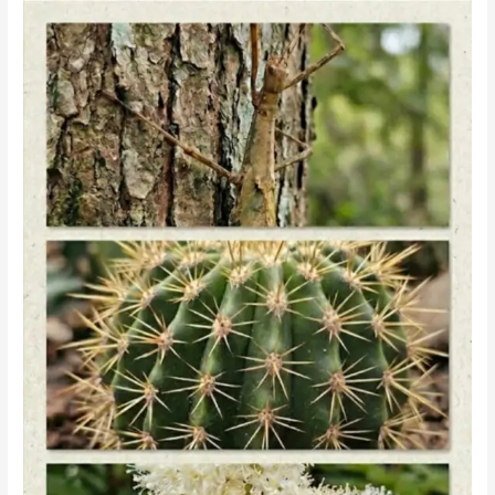
Feliz
Dia
Mundial
Do
Meio
Ambiente!