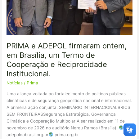
Cooperação
e
Reciprocidade
Institucional.
PRIMA e ADEPOL firmaram ontem,
em Brasília, um Termo de
Cooperação e Reciprocidade
Institucional.
Notícias
/
Prima
Uma aliança voltada ao fortalecimento de políticas públicas
climáticas e de segurança geopolítica nacional e internacional.
A primeira ação conjunta: SEMINÁRIO INTERNACIONALBRICS
SEM FRONTEIRASSegurança Estratégica, Governança
Climática e Cooperação Multipolar A ser realizado em 11 de
novembro de 2026 no auditório Nereu Ramos (Brasília).
adepoldobrasil.org.br
prima.org.br