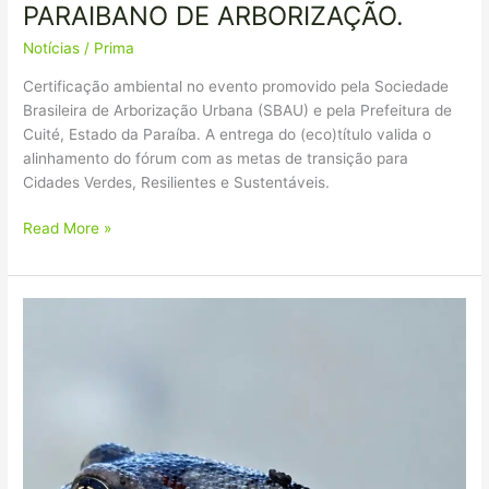
PARAIBANO DE ARBORIZAÇÃO.
Notícias
/
Prima
​Certificação ambiental no evento promovido pela Sociedade
Brasileira de Arborização Urbana (SBAU) e pela Prefeitura de
Cuité, Estado da Paraíba. ​A entrega do (eco)título valida o
alinhamento do fórum com as metas de transição para
Cidades Verdes, Resilientes e Sustentáveis.
Read More »
Celebramos
o
DIA
INTERNACIONAL
DA
BIODIVERSIDADE
com
um