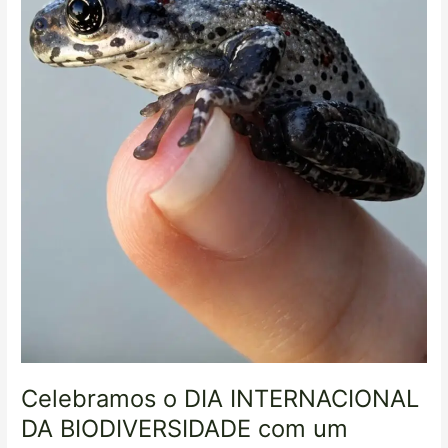
pequeno
milagre
na
ponta
do
dedo.
Celebramos o DIA INTERNACIONAL
DA BIODIVERSIDADE com um