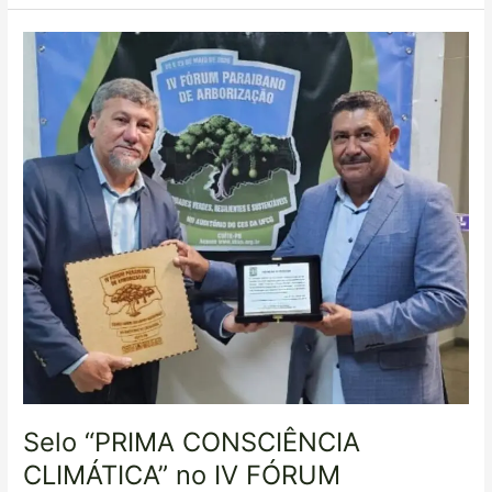
Selo
“PRIMA
CONSCIÊNCIA
CLIMÁTICA”
no
IV
FÓRUM
PARAIBANO
DE
ARBORIZAÇÃO.
Selo “PRIMA CONSCIÊNCIA
CLIMÁTICA” no IV FÓRUM