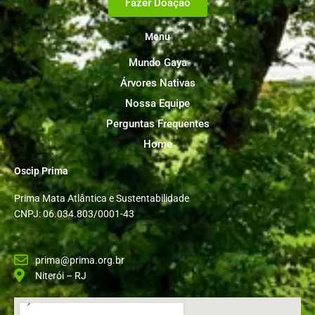
Fazer Doação
Menu
Mundo Gaya
Árvores Nativas
Nossa Equipe
Perguntas Frequentes
Home
Oscip Prima
Prima Mata Atlântica e Sustentabilidade
CNPJ: 06.034.803/0001-43
prima@prima.org.br
Niterói – RJ