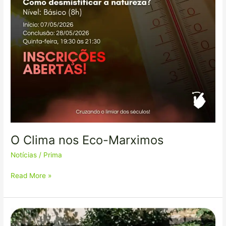
O Clima nos Eco-Marximos
Notícias
/
Prima
Read More »
Importante
visita