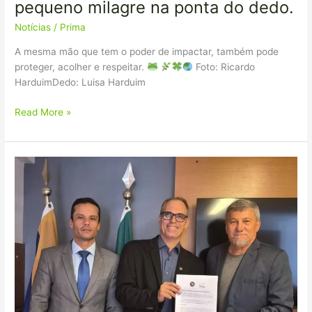
pequeno milagre na ponta do dedo.
Notícias
/
Prima
A mesma mão que tem o poder de impactar, também pode
proteger, acolher e respeitar.
Foto: Ricardo
HarduimDedo: Luisa Harduim
Read More »
PRIMA
e
ADEPOL
firmaram
ontem,
em
Brasília,
um
Termo
de