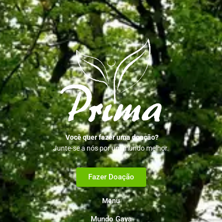
Você quer fazer uma doação?
Junte-se a nós por um mundo melhor.
Fazer Doação
Menu
Mundo Gaya