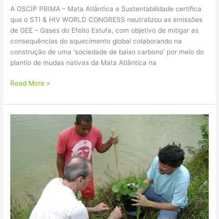
A OSCIP PRIMA – Mata Atlântica e Sustentabilidade certifica
que o STI & HIV WORLD CONGRESS neutralizou as emissões
de GEE – Gases do Efeito Estufa, com objetivo de mitigar as
consequências do aquecimento global colaborando na
construção de uma ‘sociedade de baixo carbono’ por meio do
plantio de mudas nativas da Mata Atlântica na
Read More »
Ney
Matogrosso
lança
CD
carbono
zero