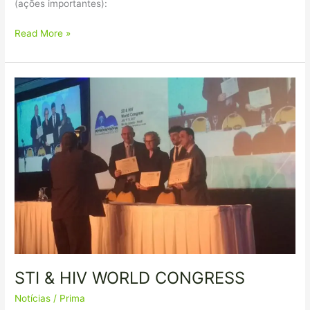
(ações importantes):
Read More »
STI
&
HIV
WORLD
CONGRESS
STI & HIV WORLD CONGRESS
Notícias
/
Prima