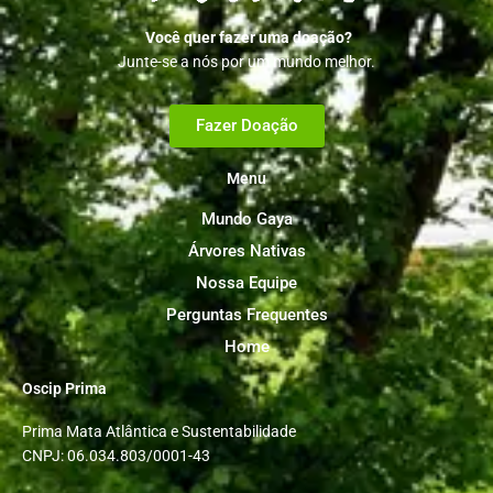
Você quer fazer uma doação?
Junte-se a nós por um mundo melhor.
Fazer Doação
Menu
Mundo Gaya
Árvores Nativas
Nossa Equipe
Perguntas Frequentes
Home
Oscip Prima
Prima Mata Atlântica e Sustentabilidade
CNPJ: 06.034.803/0001-43