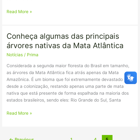
Read More »
Conheça algumas das principais
Conheça
algumas
árvores nativas da Mata Atlântica
das
Notícias
/
Prima
principais
árvores
Considerada a segunda maior floresta do Brasil em tamanho,
nativas
as árvores da Mata Atlântica fica atrás apenas da Mata
da
Amazônica. É um bioma que foi extremamente devastado
Mata
desde a colonização, restando apenas uma parte de mata
Atlântica
nativa que está presente de forma espalhada na maioria dos
estados brasileiros, sendo eles: Rio Grande do Sul, Santa
Read More »
←
Previous
1
…
4
5