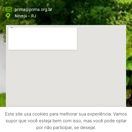
prima@prima.org.br
Niterói – RJ
Este site usa cookies para melhorar sua experiência. Vamos
supor que você esteja bem com isso, mas você pode optar
Copyright © 2026 Prima | Feito por Davi Harduim
por não participar, se desejar.