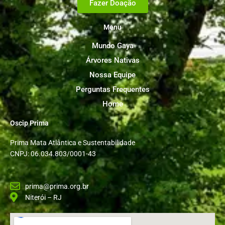
Fazer Doação
Menu
Mundo Gaya
Árvores Nativas
Nossa Equipe
Perguntas Frequentes
Home
Oscip Prima
Prima Mata Atlântica e Sustentabilidade
CNPJ: 06.034.803/0001-43
prima@prima.org.br
Niterói – RJ