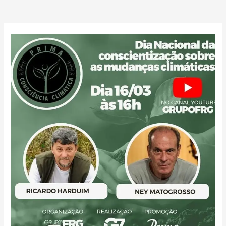
k
a
m