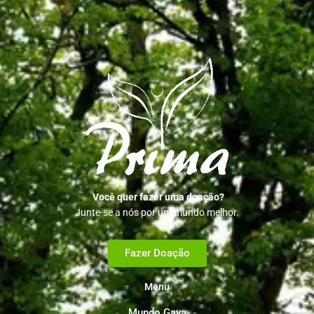
Você quer fazer uma doação?
Junte-se a nós por um mundo melhor.
Fazer Doação
Menu
Mundo Gaya