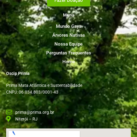
Fazer Doação
Menu
Mundo Gaya
Árvores Nativas
Nossa Equipe
Perguntas Frequentes
Home
Oscip Prima
Prima Mata Atlântica e Sustentabilidade
CNPJ: 06.034.803/0001-43
prima@prima.org.br
Niterói – RJ