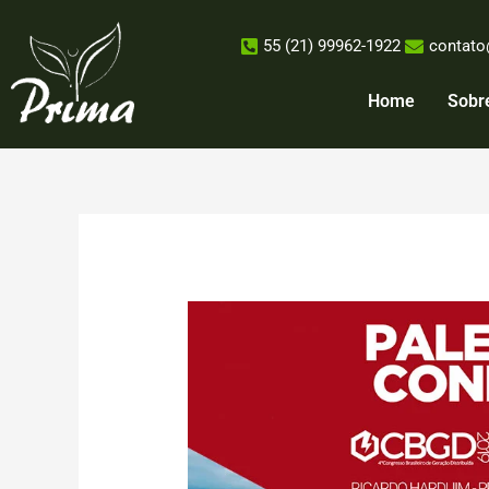
Ir
para
55 (21) 99962-1922
contato
o
conteúdo
Home
Sobr