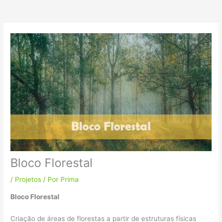
k
a
m
Bloco Florestal
/
Projetos
/ Por
Prima
Bloco Florestal
Criação de áreas de florestas a partir de estruturas físicas