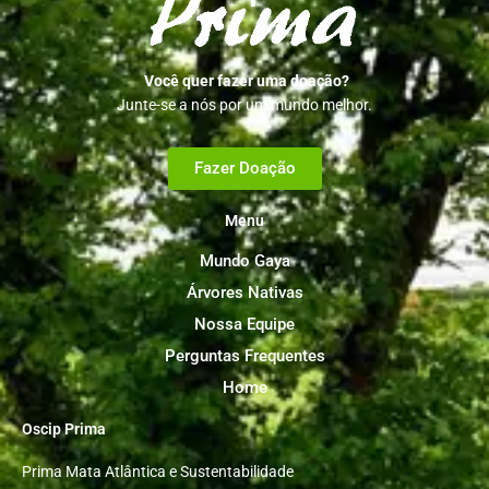
Você quer fazer uma doação?
Junte-se a nós por um mundo melhor.
Fazer Doação
Menu
Mundo Gaya
Árvores Nativas
Nossa Equipe
Perguntas Frequentes
Home
Oscip Prima
Prima Mata Atlântica e Sustentabilidade