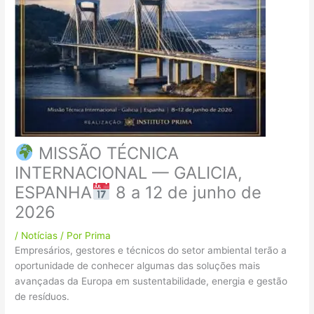
MISSÃO TÉCNICA
INTERNACIONAL — GALICIA,
ESPANHA
8 a 12 de junho de
2026
/
Notícias
/ Por
Prima
Empresários, gestores e técnicos do setor ambiental terão a
oportunidade de conhecer algumas das soluções mais
avançadas da Europa em sustentabilidade, energia e gestão
de resíduos.