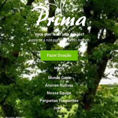
Você quer fazer uma doação?
Junte-se a nós por um mundo melhor.
Fazer Doação
Menu
Mundo Gaya
Árvores Nativas
Nossa Equipe
Perguntas Frequentes
Home