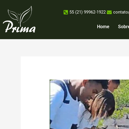
Ir
para
55 (21) 99962-1922
contato
o
conteúdo
Home
Sobr