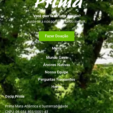
Você quer fazer uma doação?
Junte-se a nós por um mundo melhor.
Fazer Doação
Menu
Mundo Gaya
Árvores Nativas
Nossa Equipe
Perguntas Frequentes
Home
Oscip Prima
Prima Mata Atlântica e Sustentabilidade
CNPJ: 06.034.803/0001-43