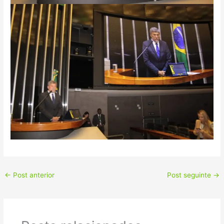
←
Post anterior
Post seguinte
→