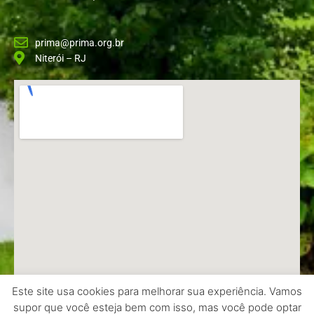
prima@prima.org.br
Niterói – RJ
Este site usa cookies para melhorar sua experiência. Vamos
supor que você esteja bem com isso, mas você pode optar
Copyright © 2026 Prima | Feito por Davi Harduim