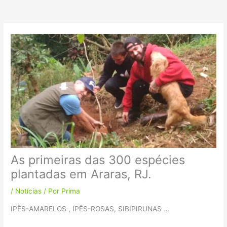
k
a
m
As primeiras das 300 espécies
plantadas em Araras, RJ.
/
Notícias
/ Por
Prima
IPÊS-AMARELOS , IPÊS-ROSAS, SIBIPIRUNAS …