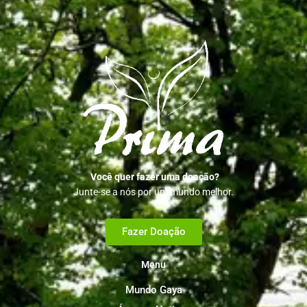
Você quer fazer uma doação?
Junte-se a nós por um mundo melhor.
Fazer Doação
Menu
Mundo Gaya